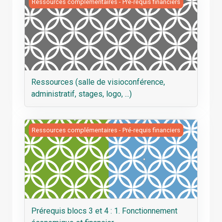
Ressources (salle de visioconférence, administratif, stage
Ressources complémentaires - Pré-requis financiers
Ressources (salle de visioconférence,
administratif, stages, logo, ...)
Prérequis blocs 3 et 4 : 1. Fonctionnement économique e
Ressources complémentaires - Pré-requis financiers
Prérequis blocs 3 et 4 : 1. Fonctionnement