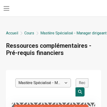
Passer au contenu principal
Panneau latéral
Accueil
Cours
Mastère Spécialisé - Manager dirigeant
Ressources complémentaires -
Pré-requis financiers
Blocs du contenu principal
Rechercher
Catégories de cours
Rechercher des