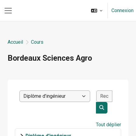
Passer au contenu principal
Connexion
Panneau latéral
Accueil
Cours
Bordeaux Sciences Agro
Blocs du contenu principal
Rechercher
Catégories de cours
Rechercher des
Tout déplier
Diplôme d'ingénieur