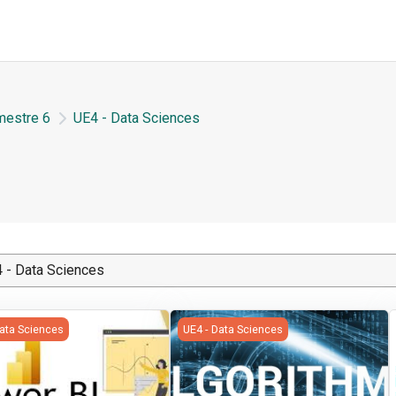
estre 6
UE4 - Data Sciences
cipal
 BI
S6 | Algorithmique et programmati
Data Sciences
UE4 - Data Sciences