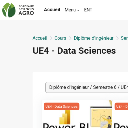
Passer au contenu principal
Accueil
Menu
ENT
Accueil
Cours
Diplôme d'ingénieur
Sem
UE4 - Data Sciences
Blocs du contenu prin
Catégories de cours
S6 | Power BI
Power
UE4 - Data Sciences
UE4 - 