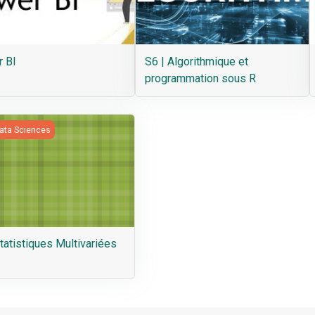
 BI
S6 | Algorithmique et
programmation sous R
tatistiques Multivariées
Data Sciences
tatistiques Multivariées