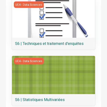
S6 | Techniques et traitement d'enquêtes
UE4 - Data Sciences
S6 | Techniques et traitement d'enquêtes
S6 | Statistiques Multivariées
UE4 - Data Sciences
S6 | Statistiques Multivariées