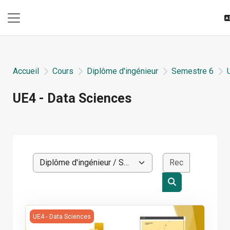
Passer au contenu principal
Panneau latéral
Accueil
Cours
Diplôme d'ingénieur
Semestre 6
UE4 - Data Sciences
Blocs du contenu principal
Rechercher
Catégories de cours
Rechercher des
S6 | Power BI
UE4 - Data Sciences