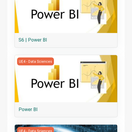
S6 | Power BI
Power BI
UE4 - Data Sciences
Power BI
S6 | Algorithmique et programmation sous R
UE4 - Data Sciences