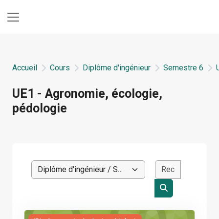
Passer au contenu principal
Panneau latéral
Accueil
Cours
Diplôme d'ingénieur
Semestre 6
UE1 - Agronomie, écologie,
pédologie
Blocs du contenu principal
Rechercher
Catégories de cours
Rechercher des