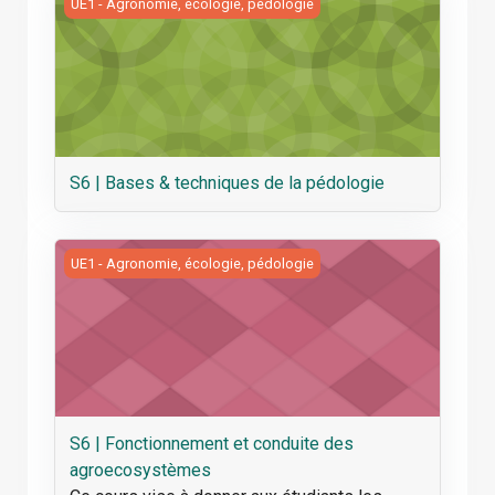
S6 | Bases &amp; techniques de la pédologie
UE1 - Agronomie, écologie, pédologie
S6 | Bases & techniques de la pédologie
S6 | Fonctionnement et conduite des agroecosystèmes
UE1 - Agronomie, écologie, pédologie
S6 | Fonctionnement et conduite des
agroecosystèmes