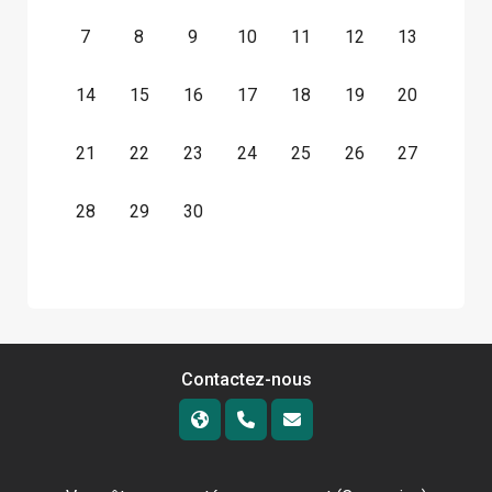
Aucun événement, lundi 7 avril
Aucun événement, mardi 8 avril
Aucun événement, mercredi 9 avril
Aucun événement, jeudi 10 avril
Aucun événement, vendredi 
Aucun événement, sa
Aucun événem
7
8
9
10
11
12
13
Aucun événement, lundi 14 avril
Aucun événement, mardi 15 avril
Aucun événement, mercredi 16 avril
Aucun événement, jeudi 17 avril
Aucun événement, vendredi 
Aucun événement, sa
Aucun événem
14
15
16
17
18
19
20
Aucun événement, lundi 21 avril
Aucun événement, mardi 22 avril
Aucun événement, mercredi 23 avril
Aucun événement, jeudi 24 avril
Aucun événement, vendredi 
Aucun événement, sa
Aucun événem
21
22
23
24
25
26
27
Aucun événement, lundi 28 avril
Aucun événement, mardi 29 avril
Aucun événement, mercredi 30 avril
28
29
30
Contactez-nous