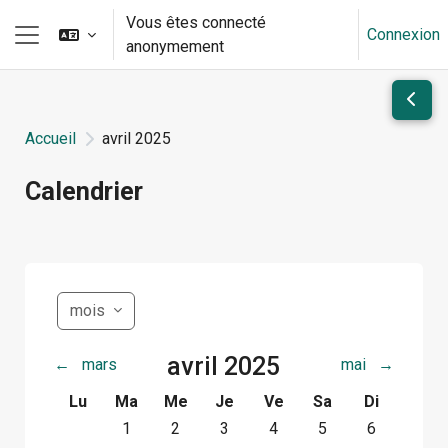
Passer au contenu principal
Vous êtes connecté
Connexion
anonymement
Panneau latéral
Ouvri
Accueil
avril 2025
Calendrier
Blocs du contenu principal
mois
avril 2025
←
mars
mai
→
Lundi
Mardi
Mercredi
Jeudi
Vendredi
Samedi
Dimanche
Lu
Ma
Me
Je
Ve
Sa
Di
Aucun événement, mardi 1 avril
Aucun événement, mercredi 2 avril
Aucun événement, jeudi 3 avril
Aucun événement, vendredi 
Aucun événement, sa
Aucun événem
1
2
3
4
5
6