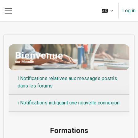
Skip to main content
Log in
Side panel
ℹ️ Notifications relatives aux messages postés
dans les forums
ℹ️ Notifications indiquant une nouvelle connexion
Formations